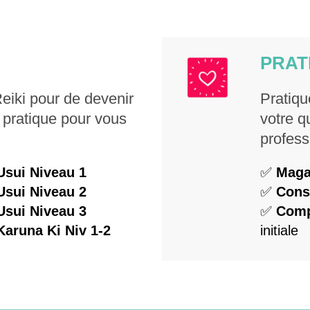
PRAT
iki pour de devenir
Pratiqu
pratique pour vous
votre q
profess
Usui Niveau 1
✅
Maga
Usui Niveau 2
✅
Cons
Usui Niveau 3
✅
Comp
Karuna Ki Niv 1-2
initiale