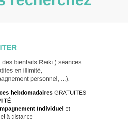
ITER
z des bienfaits Reiki ) séances
atites en illimité,
gnement personnel, ...).
ces hebdomadaires
GRATUITES
MITÉ
mpagnement Individuel
et
el à distance