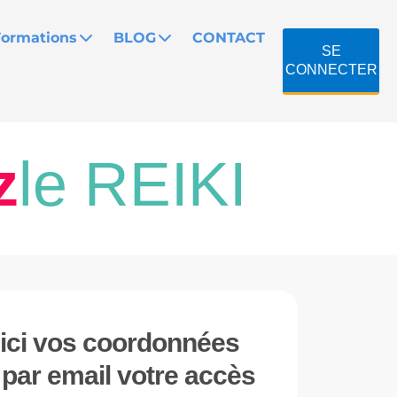
Formations
BLOG
CONTACT
SE
CONNECTER
z
le REIKI
 ici vos coordonnées
z
par email votre accès