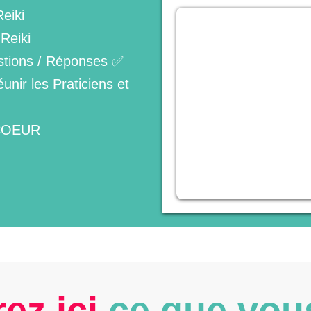
Reiki
Reiki
tions / Réponses ✅
nir les Praticiens et
 COEUR
ez ici
ce que vou