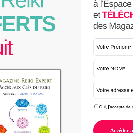
Reiki
à l'Espace
et
TÉLÉC
FERTS
des Magaz
it
Oui, j'accepte de 
Accéder 