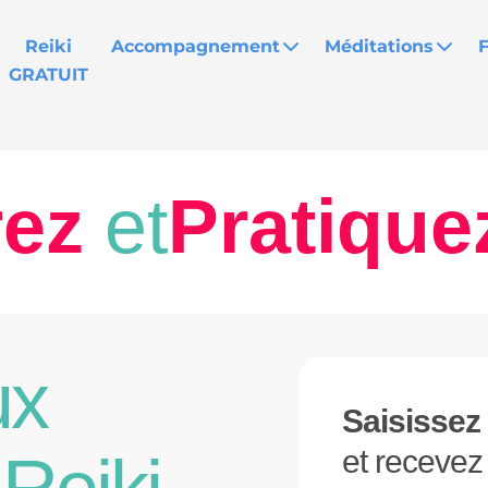
Reiki
Accompagnement
Méditations
GRATUIT
rez
et
Pratique
ux
Saisissez
et receve