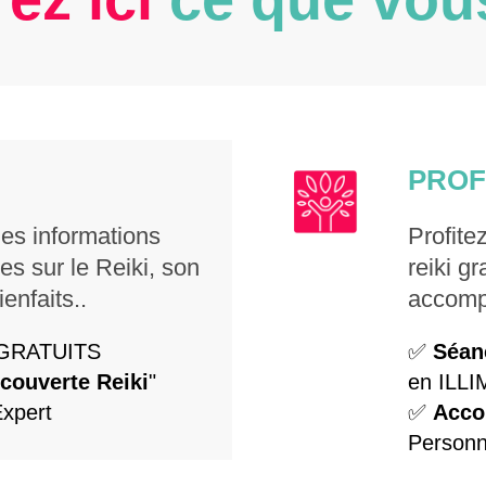
PROF
les informations
Profite
les sur le Reiki, son
reiki gr
ienfaits..
accompa
GRATUITS
✅
Séan
couverte Reiki
"
en ILLI
Expert
✅
Acco
Personn