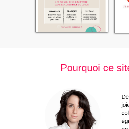
Pourquoi ce si
Dep
jo
co
ég