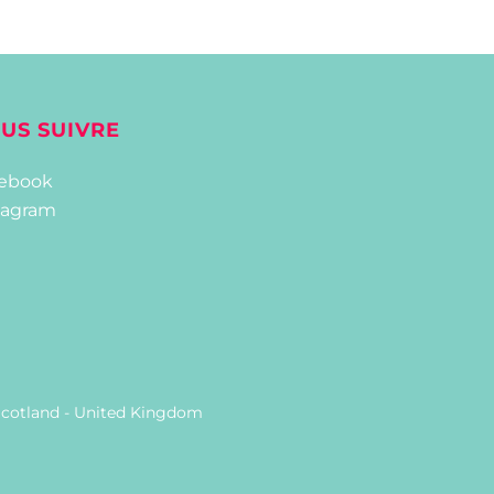
US SUIVRE
ebook
tagram
 Scotland - United Kingdom