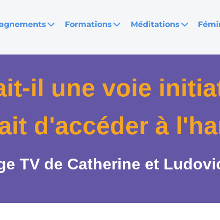
agnements
Formations
Méditations
Fémi
it-il une voie initi
ait d'accéder à l'h
ge TV de Catherine et Ludov