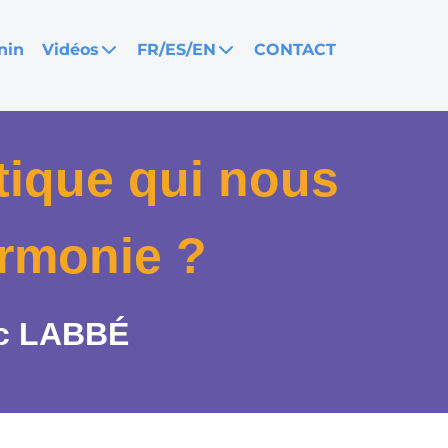
nin
Vidéos
FR/ES/EN
CONTACT
atique qui nous
armonie ?
ic LABBÉ