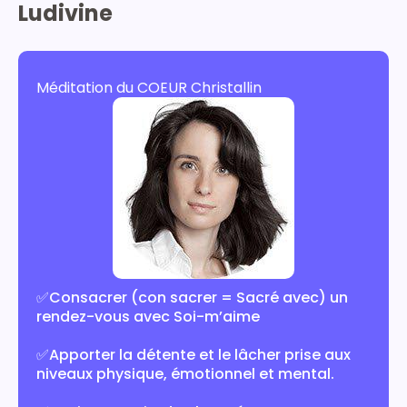
Ludivine
Méditation du COEUR Christallin
✅
Consacrer (con sacrer = Sacré avec) un
rendez-vous avec Soi-m’aime
✅
Apporter la détente et le lâcher prise aux
niveaux physique, émotionnel et mental.