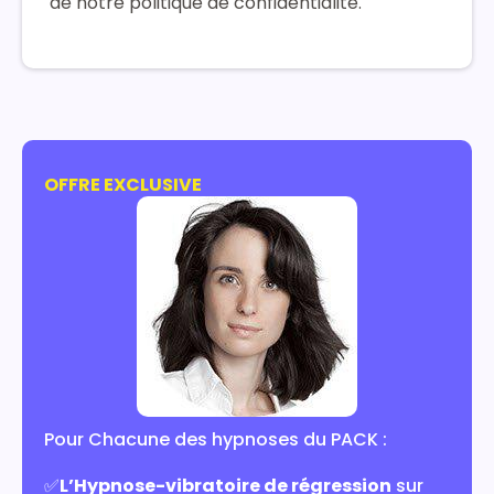
de notre politique de confidentialité.
OFFRE EXCLUSIVE
Pour Chacune des hypnoses du PACK :
✅
L’Hypnose-vibratoire de régression
sur