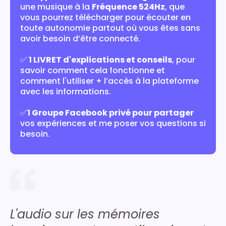
une musique à la
Fréquence 524Hz
, que
vous pourrez télécharger pour écouter en
toute autonomie partout où vous êtes sans
avoir besoin d’être connecté.
✅
1 LIVRET d'explications et conseils
, pour
savoir comment cela fonctionne et
comment l'utiliser + l’accès à la plateforme
avec les informations.
✅
1 Groupe Facebook privé pour partager
vos expériences et me poser vos questions si
besoin.
L'audio sur les mémoires