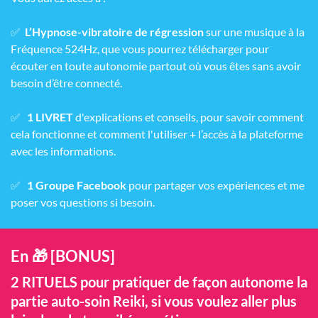
✅
L’Hypnose-vibratoire de régression
sur une musique à la
Fréquence 524Hz, que vous pourrez télécharger pour
écouter en toute autonomie partout où vous êtes sans avoir
besoin d’être connecté.
✅
1 LIVRET
d'explications et conseils, pour savoir comment
cela fonctionne et comment l'utiliser + l’accès à la plateforme
avec les informations.
✅
1 Groupe Facebook
pour partager vos expériences et me
poser vos questions si besoin.
En 🎁 [BONUS]
2 RITUELS pour pratiquer de façon autonome la
partie auto-soin Reiki, si vous voulez aller plus