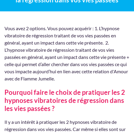
dont vous avez besoin pour les prises de consciences. Et
ou de ne pas suivre les propositions, selon votre volonté.
vous recevez, seulement ce que vous êtes en capacité
Pour qu'un état d'hypnose fonctionne, la personne
d'accueillir. Tout est Juste.
donne son accord quand c'est avec un praticien (les
hypnoses télévisées ou de spectacle sont là pour faire le
Vous avez 2 options. Vous pouvez acquérir : 1. L’hypnose
show, ce n'est pas représentatif) .
vibratoire de régression traitant de vos vies passées en
général, ayant un impact dans cette vie présente. 2.
L’hypnose vibratoire de régression traitant de vos vies
passées en général, ayant un impact dans cette vie présente +
celle qui permet d’aller chercher dans vos vies passées ce qui
vous impacte aujourd’hui en lien avec cette relation d'Amour
avec de Flamme Jumelle.
Pourquoi faire le choix de pratiquer les 2
hypnoses vibratoires de régression dans
les vies passées ?
Il y a un intérêt à pratiquer les 2 hypnoses vibratoire de
régression dans vos vies passées. Car même si elles sont sur