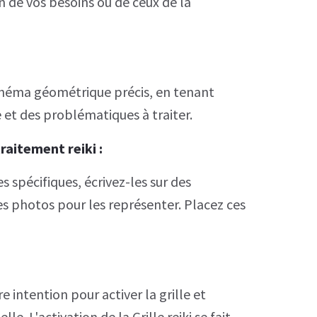
n de vos besoins ou de ceux de la
schéma géométrique précis, en tenant
e et des problématiques à traiter.
traitement
reiki :
s spécifiques, écrivez-les sur des
es photos pour les représenter. Placez ces
e intention pour activer la grille et
lle. L'activation de la Grille reiki se fait