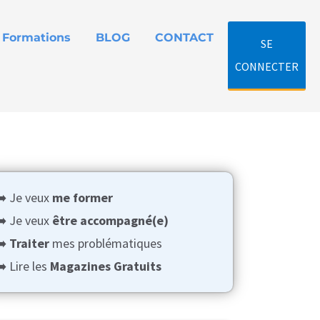
Formations
BLOG
CONTACT
SE
CONNECTER
➡️ Je veux
me former
➡️ Je veux
être accompagné(e)
➡️
Traiter
mes problématiques
️ Lire les
Magazines Gratuits