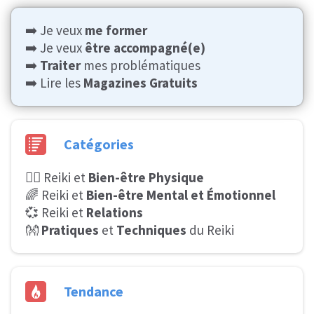
➡️ Je veux
me former
➡️ Je veux
être accompagné(e)
➡️
Traiter
mes problématiques
➡️ Lire les
Magazines Gratuits
Catégories
🧘‍♂️ Reiki et
Bien-être Physique
🌈 Reiki et
Bien-être Mental et Émotionnel
💞 Reiki et
Relations
👐
Pratiques
et
Techniques
du Reiki
Tendance