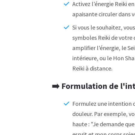
Activez l'énergie Reiki e
apaisante circuler dans v
Si vous le souhaitez, vou
symboles Reiki de votre c
amplifier l'énergie, le S
intérieure, ou le Hon S
Reiki à distance.
➡️
Formulation de l'in
Formulez une intention c
douleur. Par exemple, v
haute : "Je demande que 
esprit et mon corps soien