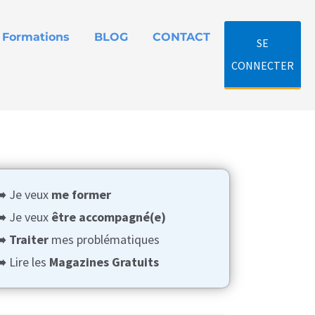
Formations
BLOG
CONTACT
SE
CONNECTER
➡️ Je veux
me former
➡️ Je veux
être accompagné(e)
➡️
Traiter
mes problématiques
️ Lire les
Magazines Gratuits